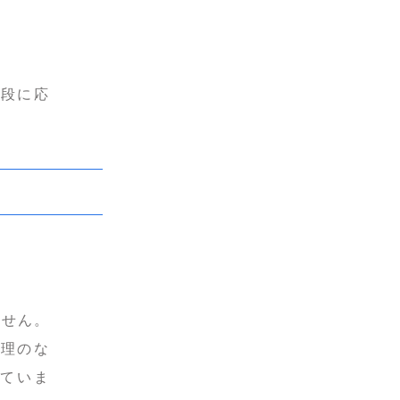
手段に応
ません。
無理のな
ていま