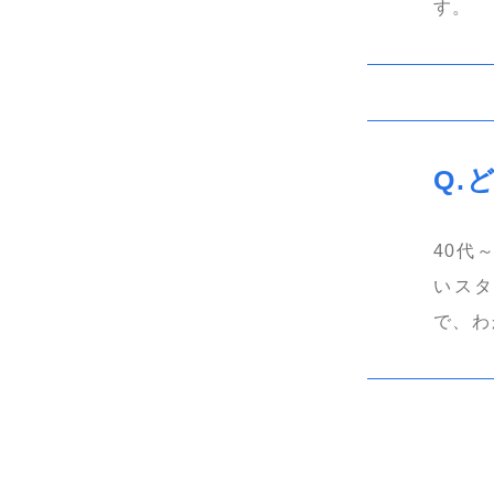
す。
40代
いス
で、わ