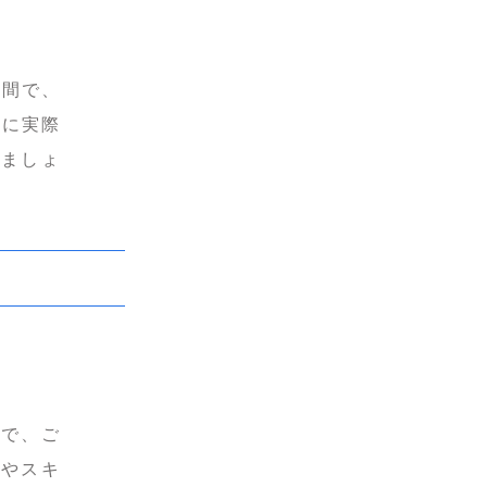
期間で、
もに実際
きましょ
ので、ご
験やスキ