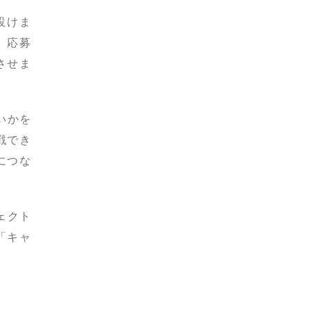
設けま
。応募
させま
いかを
戦でき
につな
ェクト
「キャ