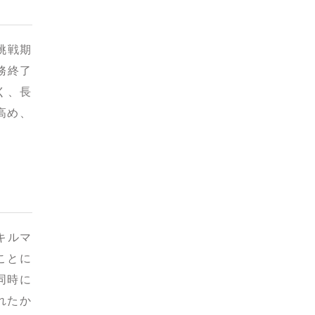
挑戦期
務終了
く、長
高め、
キルマ
ことに
同時に
れたか